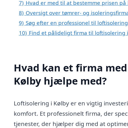
7)
Hvad er med til at bestemme prisen på lo
8)
Oversigt over tømrer- og isoleringsfir
9)
Søg efter en professionel til loftisoleri
10)
Find et pålideligt firma til loftisolerin
Hvad kan et firma med s
Kølby hjælpe med?
Loftisolering i Kølby er en vigtig investe
komfort. Et professionelt firma, der speci
tjenester, der hjælper dig med at optimer