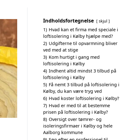
Indholdsfortegnelse
skjul
1)
Hvad kan et firma med speciale i
loftisolering i Kølby hjælpe med?
2)
Udgifterne til opvarmning bliver
ved med at stige
3)
Kom hurtigt i gang med
loftisolering i Kølby
4)
Indhent altid mindst 3 tilbud på
loftisolering i Kølby
5)
Få nemt 3 tilbud på loftisolering i
Kølby, du kan være tryg ved
6)
Hvad koster loftisolering i Kølby?
7)
Hvad er med til at bestemme
prisen på loftisolering i Kølby?
8)
Oversigt over tømrer- og
isoleringsfirmaer i Kølby og hele
Aalborg kommune
9)
Søg efter en professionel til