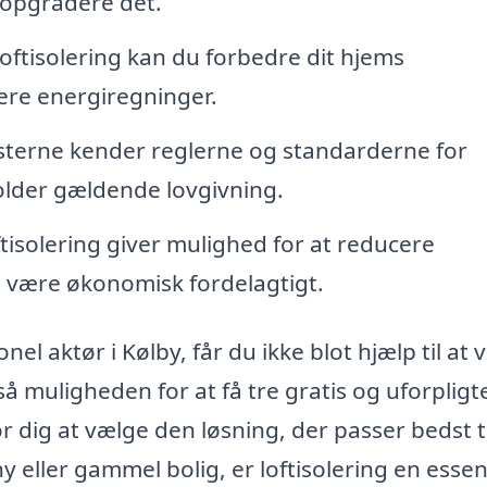
 opgradere det.
ftisolering kan du forbedre dit hjems
vere energiregninger.
sterne kender reglerne og standarderne for
holder gældende lovgivning.
ftisolering giver mulighed for at reducere
n være økonomisk fordelagtigt.
nel aktør i Kølby, får du ikke blot hjælp til at
så muligheden for at få tre gratis og uforplig
or dig at vælge den løsning, der passer bedst ti
 eller gammel bolig, er loftisolering en essen