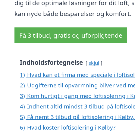
dig til de optimale løsninger for dit loft, 
kan nyde både besparelser og komfort.
Få 3 tilbud, gratis og uforpligtende
Indholdsfortegnelse
skjul
1)
Hvad kan et firma med speciale i loftiso
2)
Udgifterne til opvarmning bliver ved me
3)
Kom hurtigt i gang med loftisolering i K
4)
Indhent altid mindst 3 tilbud på loftisol
5)
Få nemt 3 tilbud på loftisolering i Kølb
6)
Hvad koster loftisolering i Kølby?