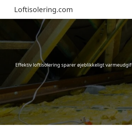
Loftisolering.com
Effektiv loftisolering sparer øjeblikkeligt varmeudg