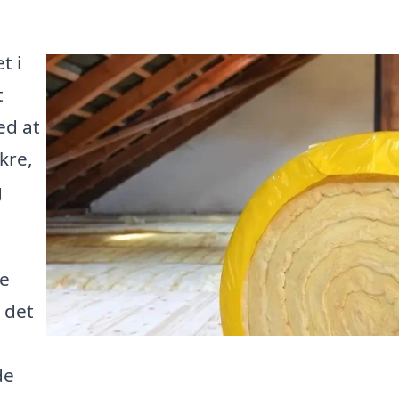
t i
t
ed at
kre,
g
re
 det
de