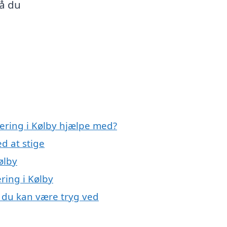
så du
lering i Kølby hjælpe med?
d at stige
ølby
ering i Kølby
y, du kan være tryg ved