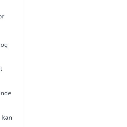
or
 og
t
ende
, kan