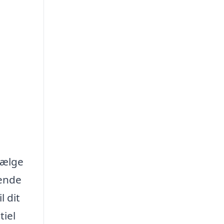
 vælge
tende
l dit
tiel