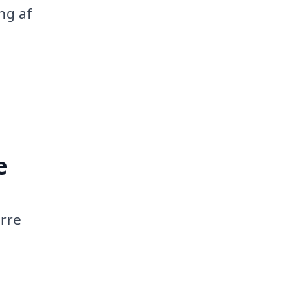
ng af
e
ørre