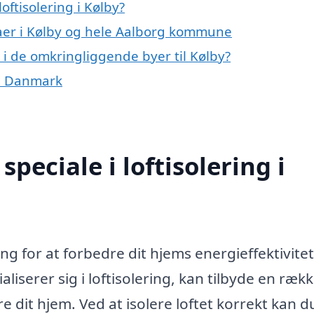
ftisolering i Kølby?
maer i Kølby og hele Aalborg kommune
ng i de omkringliggende byer til Kølby?
g i Danmark
peciale i loftisolering i
ring for at forbedre dit hjems energieffektivite
aliserer sig i loftisolering, kan tilbyde en ræk
e dit hjem. Ved at isolere loftet korrekt kan d