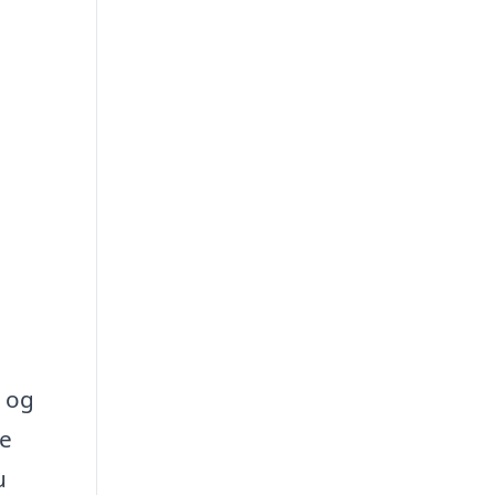
t og
ke
u