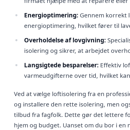
firmaet hjælpe med at reparere eller
Energioptimering:
Gennem korrekt lo
energioptimering, hvilket fører til la
Overholdelse af lovgivning:
Speciali
isolering og sikrer, at arbejdet over
Langsigtede besparelser:
Effektiv lo
varmeudgifterne over tid, hvilket ka
Ved at vælge loftisolering fra en professio
og installere den rette isolering, men og
tilbud fra fagfolk. Dette gør det lettere f
hjem og budget. Uanset om du bor i en ny