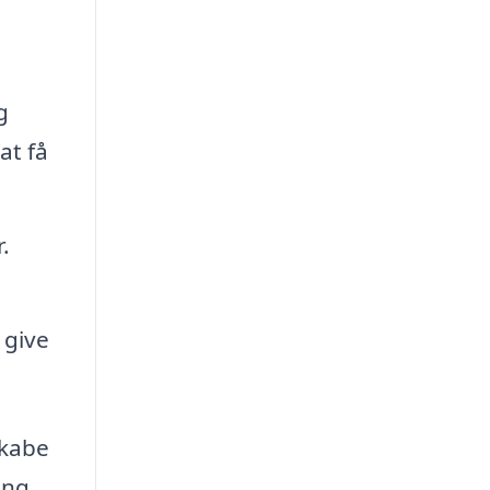
g
at få
.
 give
skabe
ing