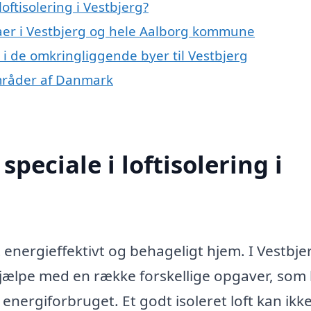
ftisolering i Vestbjerg?
maer i Vestbjerg og hele Aalborg kommune
ng i de omkringliggende byer til Vestbjerg
 områder af Danmark
peciale i loftisolering i
et energieffektivt og behageligt hjem. I Vestbje
g hjælpe med en række forskellige opgaver, som
nergiforbruget. Et godt isoleret loft kan ikke