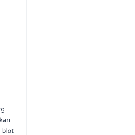
rg
 kan
 blot