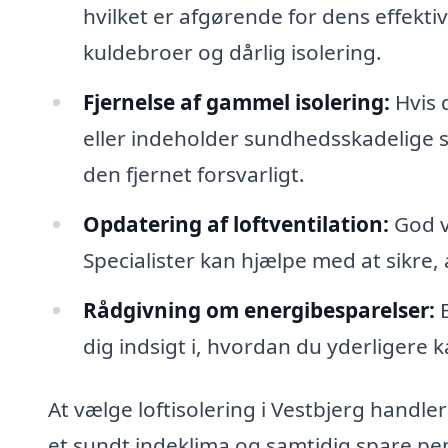
hvilket er afgørende for dens effektiv
kuldebroer og dårlig isolering.
Fjernelse af gammel isolering:
Hvis d
eller indeholder sundhedsskadelige st
den fjernet forsvarligt.
Opdatering af loftventilation:
God ve
Specialister kan hjælpe med at sikre, a
Rådgivning om energibesparelser:
E
dig indsigt i, hvordan du yderligere 
At vælge loftisolering i Vestbjerg handl
et sundt indeklima og samtidig spare peng