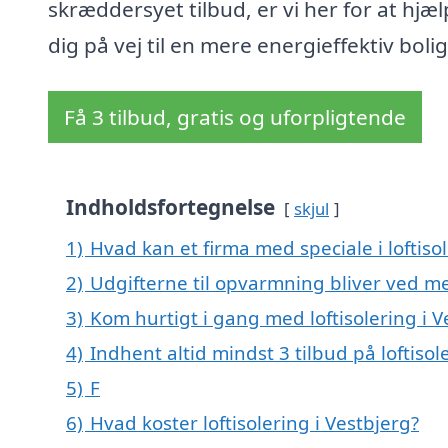
skræddersyet tilbud, er vi her for at hjæ
dig på vej til en mere energieffektiv bolig
Få 3 tilbud, gratis og uforpligtende
Indholdsfortegnelse
skjul
1)
Hvad kan et firma med speciale i loftiso
2)
Udgifterne til opvarmning bliver ved me
3)
Kom hurtigt i gang med loftisolering i V
4)
Indhent altid mindst 3 tilbud på loftisol
5)
F
6)
Hvad koster loftisolering i Vestbjerg?