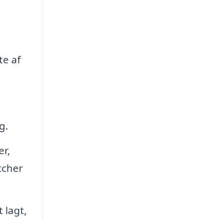
te af
g.
er,
tcher
 lagt,