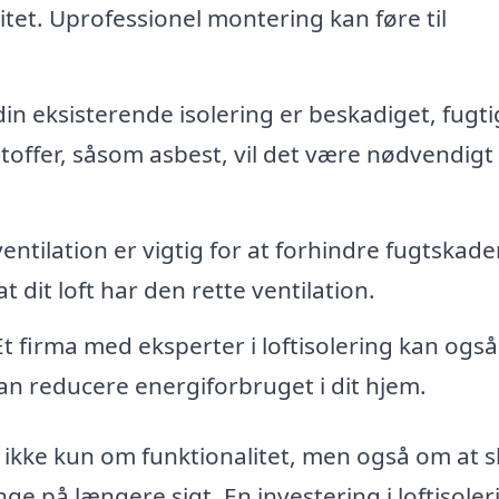
itet. Uprofessionel montering kan føre til
in eksisterende isolering er beskadiget, fugti
offer, såsom asbest, vil det være nødvendigt 
ntilation er vigtig for at forhindre fugtskader
t dit loft har den rette ventilation.
t firma med eksperter i loftisolering kan også
kan reducere energiforbruget i dit hjem.
er ikke kun om funktionalitet, men også om at 
e på længere sigt. En investering i loftisoler