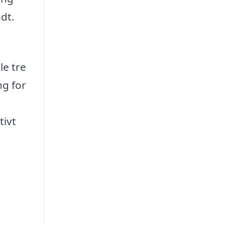
dt.
le tre
ng for
tivt