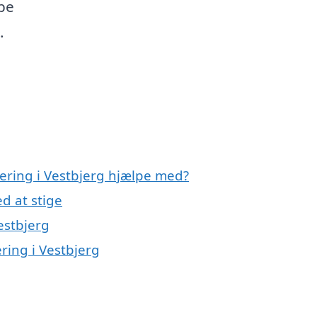
lpe
.
lering i Vestbjerg hjælpe med?
d at stige
estbjerg
ering i Vestbjerg