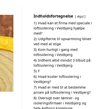
Indholdsfortegnelse
skjul
1)
Hvad kan et firma med speciale i
loftisolering i Vestbjerg hjælpe
med?
2)
Udgifterne til opvarmning bliver
ved med at stige
3)
Kom hurtigt i gang med
loftisolering i Vestbjerg
4)
Indhent altid mindst 3 tilbud på
loftisolering i Vestbjerg
5)
F
6)
Hvad koster loftisolering i
Vestbjerg?
7)
Hvad er med til at bestemme
prisen på loftisolering i Vestbjerg?
8)
Oversigt over tømrer- og
isoleringsfirmaer i Vestbjerg og
hele Aalborg kommune