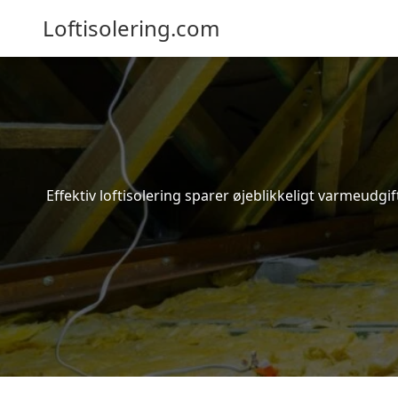
Loftisolering.com
Effektiv loftisolering sparer øjeblikkeligt varmeudg