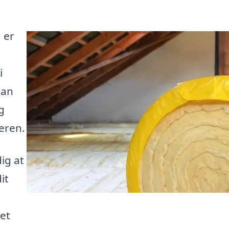
 er
i
kan
g
eren.
ig at
it
et