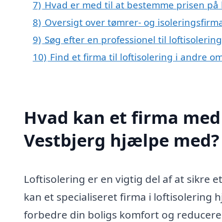
7)
Hvad er med til at bestemme prisen på lo
8)
Oversigt over tømrer- og isoleringsfir
9)
Søg efter en professionel til loftisoleri
10)
Find et firma til loftisolering i andre
Hvad kan et firma med s
Vestbjerg hjælpe med?
Loftisolering er en vigtig del af at sikre 
kan et specialiseret firma i loftisolerin
forbedre din boligs komfort og reducere e