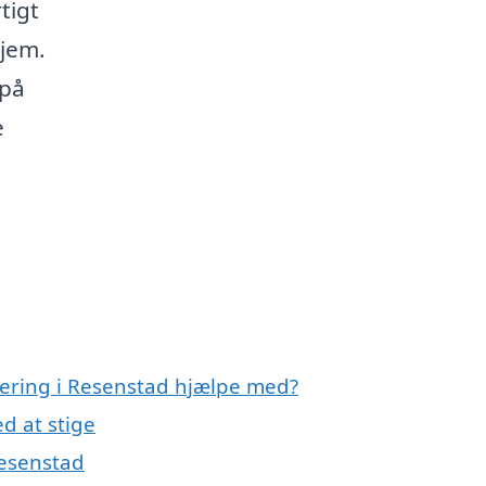
tigt
jem.
 på
e
olering i Resenstad hjælpe med?
d at stige
Resenstad