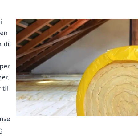
i
 en
 dit
lper
aer,
til
mse
g