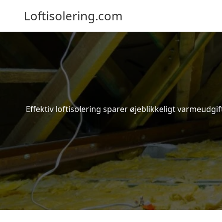
Loftisolering.com
Effektiv loftisolering sparer øjeblikkeligt varmeudg