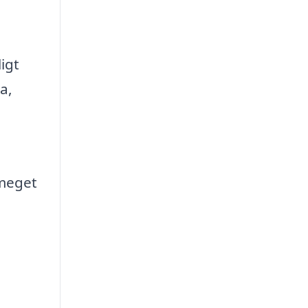
igt
a,
 meget