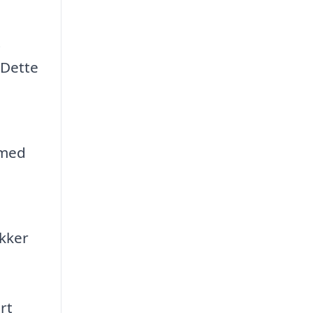
t
 Dette
 med
ikker
rt