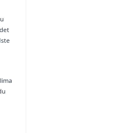
du
 det
dste
klima
du