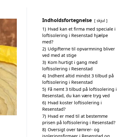
Indholdsfortegnelse
skjul
1)
Hvad kan et firma med speciale i
loftisolering i Resenstad hjælpe
med?
2)
Udgifterne til opvarmning bliver
ved med at stige
3)
Kom hurtigt i gang med
loftisolering i Resenstad
4)
Indhent altid mindst 3 tilbud på
loftisolering i Resenstad
5)
Få nemt 3 tilbud på loftisolering i
Resenstad, du kan være tryg ved
6)
Hvad koster loftisolering i
Resenstad?
7)
Hvad er med til at bestemme
prisen på loftisolering i Resenstad?
8)
Oversigt over tømrer- og
isoleringsfirmaer i Resenstad og