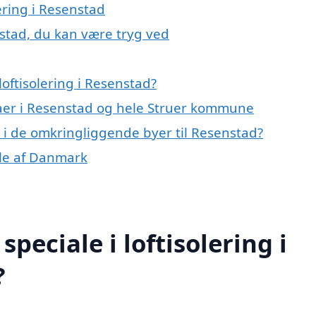
lering i Resenstad
nstad, du kan være tryg ved
oftisolering i Resenstad?
maer i Resenstad og hele Struer kommune
ng i de omkringliggende byer til Resenstad?
dele af Danmark
peciale i loftisolering i
?