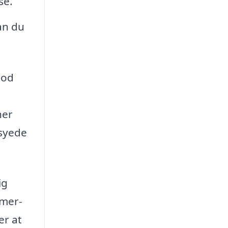
se.
an du
God
ner
rsyede
ig
mmer-
er at