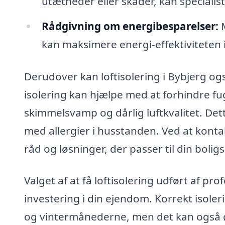
utætheder eller skader, kan speciali
Rådgivning om energibesparelser:
M
kan maksimere energi-effektiviteten i d
Derudover kan loftisolering i Bybjerg og
isolering kan hjælpe med at forhindre f
skimmelsvamp og dårlig luftkvalitet. Dett
med allergier i husstanden. Ved at kont
råd og løsninger, der passer til din bolig
Valget af at få loftisolering udført af pr
investering i din ejendom. Korrekt isole
og vintermånederne, men det kan også ø