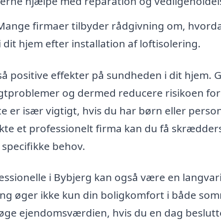
sterne hjælpe med reparation og vedligeholdel
ange firmaer tilbyder rådgivning om, hvord
it hjem efter installation af loftisolering.
så positive effekter på sundheden i dit hjem. 
ugtproblemer og dermed reducere risikoen for
e er især vigtigt, hvis du har børn eller perso
akte et professionelt firma kan du få skrædde
s specifikke behov.
ofessionelle i Bybjerg kan også være en langvar
ring øger ikke kun din boligkomfort i både so
ge ejendomsværdien, hvis du en dag beslutt