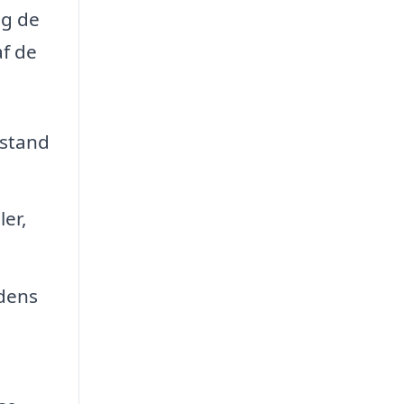
og de
af de
lstand
ler,
 dens