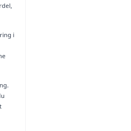
rdel,
ring i
ne
ing.
du
t