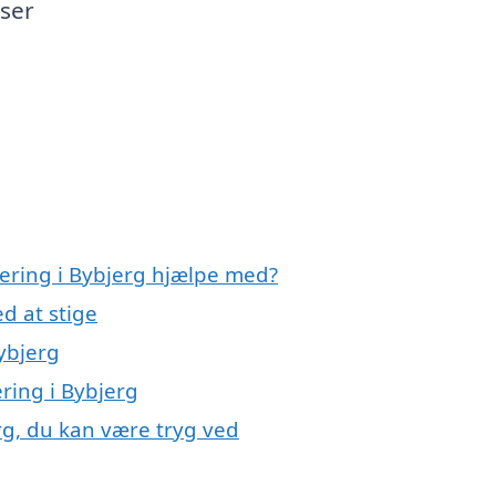
sser
olering i Bybjerg hjælpe med?
d at stige
Bybjerg
ering i Bybjerg
erg, du kan være tryg ved