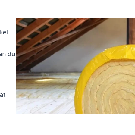
å
kel
an du
g
at