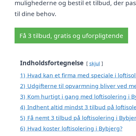
mulighederne og bestil et tilbud, der pa
til dine behov.
Få 3 tilbud, gratis og uforpligtende
Indholdsfortegnelse
skjul
1)
Hvad kan et firma med speciale i loftis
2)
Udgifterne til opvarmning bliver ved me
3)
Kom hurtigt i gang med loftisolering i 
4)
Indhent altid mindst 3 tilbud på loftisol
5)
Få nemt 3 tilbud på loftisolering i Bybj
6)
Hvad koster loftisolering i Bybjerg?