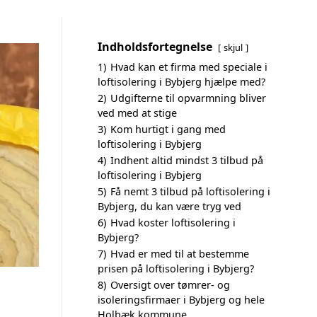
Indholdsfortegnelse
skjul
1)
Hvad kan et firma med speciale i
loftisolering i Bybjerg hjælpe med?
2)
Udgifterne til opvarmning bliver
ved med at stige
3)
Kom hurtigt i gang med
loftisolering i Bybjerg
4)
Indhent altid mindst 3 tilbud på
loftisolering i Bybjerg
5)
Få nemt 3 tilbud på loftisolering i
Bybjerg, du kan være tryg ved
6)
Hvad koster loftisolering i
Bybjerg?
7)
Hvad er med til at bestemme
prisen på loftisolering i Bybjerg?
8)
Oversigt over tømrer- og
isoleringsfirmaer i Bybjerg og hele
Holbæk kommune