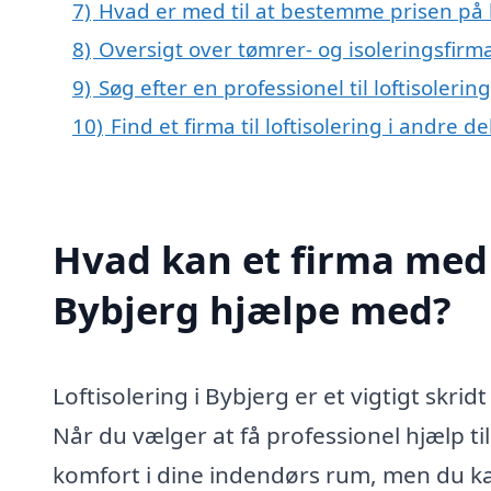
7)
Hvad er med til at bestemme prisen på l
8)
Oversigt over tømrer- og isoleringsfir
9)
Søg efter en professionel til loftisoleri
10)
Find et firma til loftisolering i andre 
Hvad kan et firma med s
Bybjerg hjælpe med?
Loftisolering i Bybjerg er et vigtigt skri
Når du vælger at få professionel hjælp til 
komfort i dine indendørs rum, men du kan