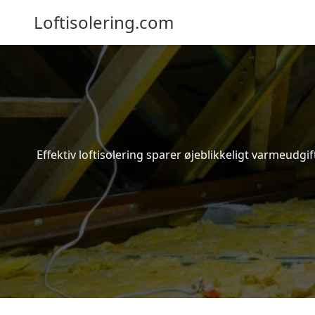
Loftisolering.com
Effektiv loftisolering sparer øjeblikkeligt varmeudg