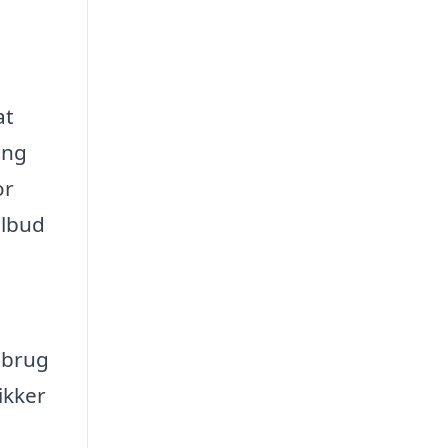
at
ing
or
ilbud
 brug
ikker