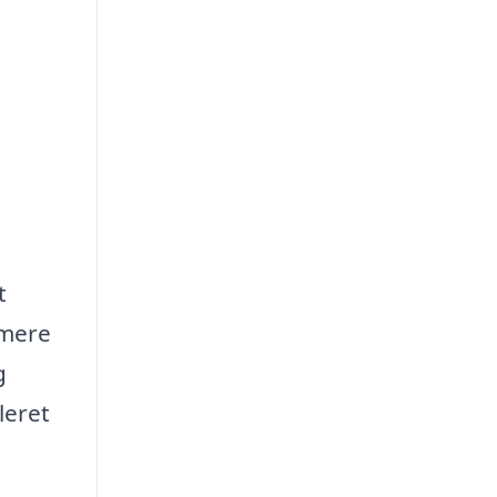
t
 mere
g
leret