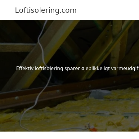
Loftisolering.com
Effektiv loftisolering sparer øjeblikkeligt varmeudg