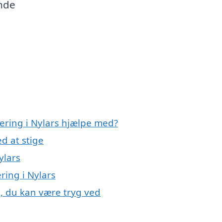
ende
lering i Nylars hjælpe med?
d at stige
ylars
ering i Nylars
rs, du kan være tryg ved