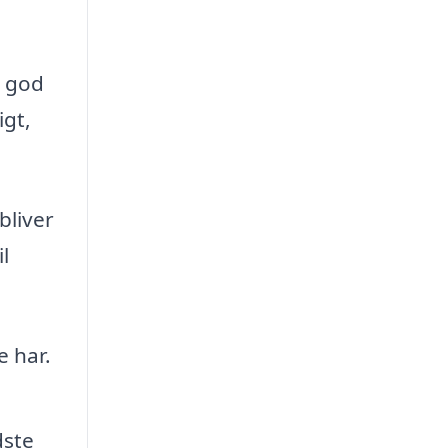
n god
igt,
bliver
l
e har.
dste