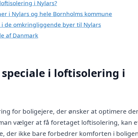
ftisolering i Nylars?
maer i Nylars og hele Bornholms kommune
ng i de omkringliggende byer til Nylars
dele af Danmark
peciale i loftisolering i
ering for boligejere, der ønsker at optimere de
n vælger at få foretaget loftisolering, kan e
e, der ikke bare forbedrer komforten i boligen