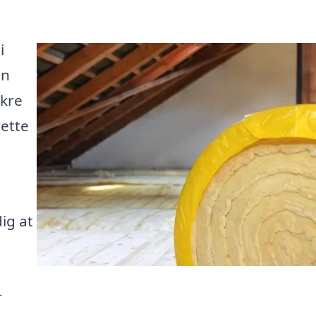
i
an
ikre
ette
ig at
r