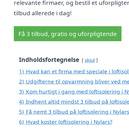
relevante firmaer, og bestil et uforpligt
tilbud allerede i dag!
Få 3 tilbud, gratis og uforpligtende
Indholdsfortegnelse
skjul
1)
Hvad kan et firma med speciale i loftiso
2)
Udgifterne til opvarmning bliver ved me
3)
Kom hurtigt i gang med loftisolering i N
4)
Indhent altid mindst 3 tilbud på loftisol
5)
Få nemt 3 tilbud på loftisolering i Nyla
6)
Hvad koster loftisolering i Nylars?