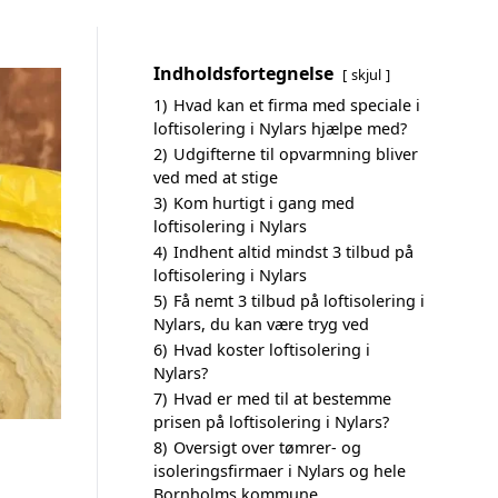
Indholdsfortegnelse
skjul
1)
Hvad kan et firma med speciale i
loftisolering i Nylars hjælpe med?
2)
Udgifterne til opvarmning bliver
ved med at stige
3)
Kom hurtigt i gang med
loftisolering i Nylars
4)
Indhent altid mindst 3 tilbud på
loftisolering i Nylars
5)
Få nemt 3 tilbud på loftisolering i
Nylars, du kan være tryg ved
6)
Hvad koster loftisolering i
Nylars?
7)
Hvad er med til at bestemme
prisen på loftisolering i Nylars?
8)
Oversigt over tømrer- og
isoleringsfirmaer i Nylars og hele
Bornholms kommune