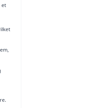
 et
ilket
jem,
g
re.