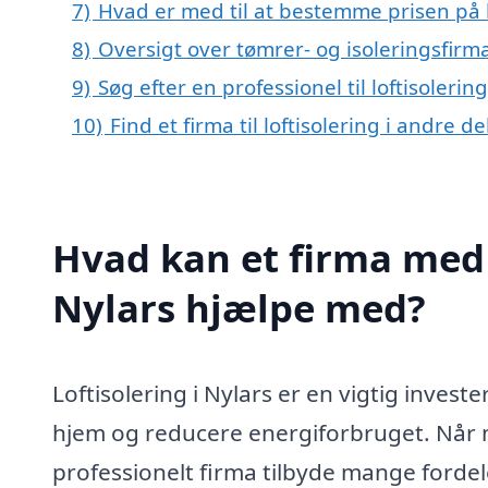
7)
Hvad er med til at bestemme prisen på lo
8)
Oversigt over tømrer- og isoleringsfir
9)
Søg efter en professionel til loftisoleri
10)
Find et firma til loftisolering i andre 
Hvad kan et firma med s
Nylars hjælpe med?
Loftisolering i Nylars er en vigtig invest
hjem og reducere energiforbruget. Når ma
professionelt firma tilbyde mange fordel