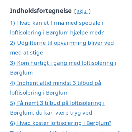
Indholdsfortegnelse
skjul
1)
Hvad kan et firma med speciale i
loftisolering i Børglum hjælpe med?
2)
Udgifterne til opvarmning bliver ved
med at stige
3)
Kom hurtigt i gang med loftisolering i
Børglum
4)
Indhent altid mindst 3 tilbud på
loftisolering i Børglum
5)
Få nemt 3 tilbud på loftisolering i
Børglum, du kan være tryg ved
6)
Hvad koster loftisolering i Børglum?